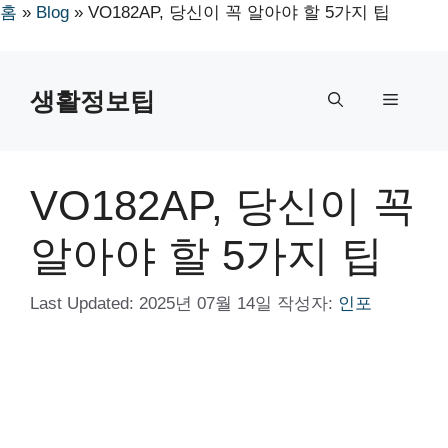
홈
»
Blog
»
VO182AP, 당신이 꼭 알아야 할 5가지 팁
컨
텐
생활정보팁
메
츠
로
뉴
건
너
VO182AP, 당신이 꼭
뛰
기
알아야 할 5가지 팁
Last Updated:
2025년 07월 14일
작성자:
인포