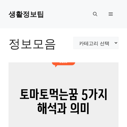
컨
텐
생활정보팁
메
츠
로
뉴
건
너
정보모음
카
뛰
테
기
고
리