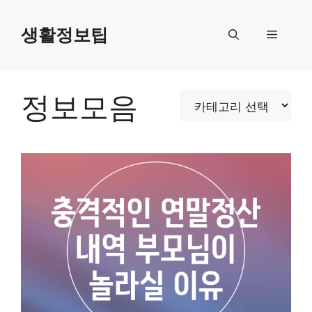
컨
텐
생활정보팁
메
츠
로
뉴
건
너
정보모음
카
뛰
테
기
고
리