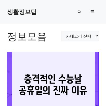
컨
텐
생활정보팁
메
츠
로
뉴
건
너
정보모음
카
뛰
테
기
고
리