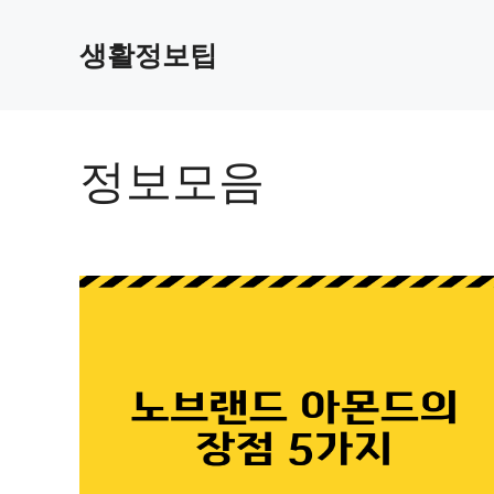
컨
텐
생활정보팁
츠
로
건
너
정보모음
뛰
기