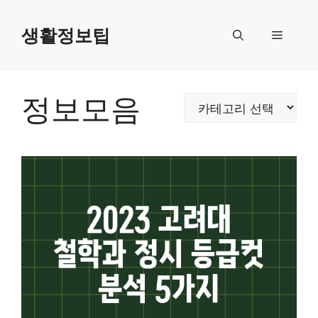
컨
텐
생활정보팁
메
츠
로
뉴
건
너
정보모음
카
뛰
테
기
고
리