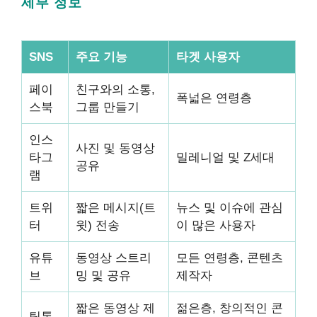
세부 정보
SNS
주요 기능
타겟 사용자
페이
친구와의 소통,
폭넓은 연령층
스북
그룹 만들기
인스
사진 및 동영상
타그
밀레니얼 및 Z세대
공유
램
트위
짧은 메시지(트
뉴스 및 이슈에 관심
터
윗) 전송
이 많은 사용자
유튜
동영상 스트리
모든 연령층, 콘텐츠
브
밍 및 공유
제작자
짧은 동영상 제
젊은층, 창의적인 콘
틱톡