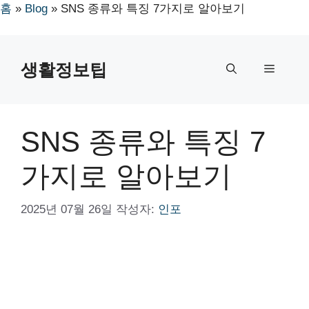
홈
»
Blog
»
SNS 종류와 특징 7가지로 알아보기
컨
텐
생활정보팁
메
츠
로
뉴
건
너
SNS 종류와 특징 7
뛰
기
가지로 알아보기
2025년 07월 26일
작성자:
인포