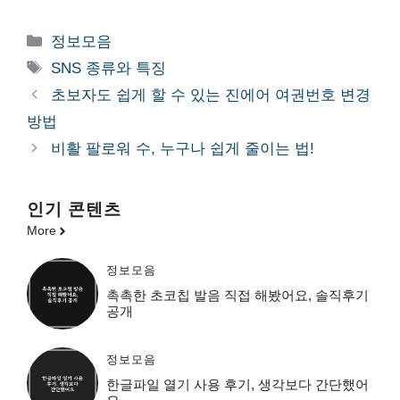
카
정보모음
테
태
SNS 종류와 특징
고
그
초보자도 쉽게 할 수 있는 진에어 여권번호 변경
리
방법
비활 팔로워 수, 누구나 쉽게 줄이는 법!
인기 콘텐츠
More
정보모음
촉촉한 초코칩 발음 직접 해봤어요, 솔직후기
공개
정보모음
한글파일 열기 사용 후기, 생각보다 간단했어