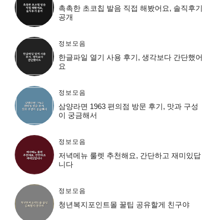
촉촉한 초코칩 발음 직접 해봤어요, 솔직후기
공개
정보모음
한글파일 열기 사용 후기, 생각보다 간단했어
요
정보모음
삼양라면 1963 편의점 방문 후기, 맛과 구성
이 궁금해서
정보모음
저녁메뉴 룰렛 추천해요, 간단하고 재미있답
니다
정보모음
청년복지포인트몰 꿀팁 공유할게 친구야