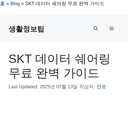
홈
»
Blog
»
SKT 데이터 쉐어링 무료 완벽 가이드
컨
텐
생활정보팁
메
츠
로
뉴
건
너
SKT 데이터 쉐어링
뛰
기
무료 완벽 가이드
Last Updated:
2025년 07월 13일
작성자:
인포