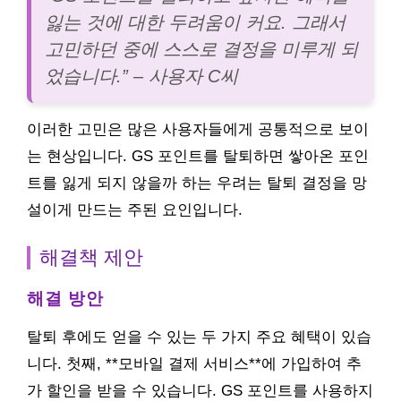
잃는 것에 대한 두려움이 커요. 그래서
고민하던 중에 스스로 결정을 미루게 되
었습니다.” – 사용자 C씨
이러한 고민은 많은 사용자들에게 공통적으로 보이
는 현상입니다. GS 포인트를 탈퇴하면 쌓아온 포인
트를 잃게 되지 않을까 하는 우려는 탈퇴 결정을 망
설이게 만드는 주된 요인입니다.
해결책 제안
해결 방안
탈퇴 후에도 얻을 수 있는 두 가지 주요 혜택이 있습
니다. 첫째, **모바일 결제 서비스**에 가입하여 추
가 할인을 받을 수 있습니다. GS 포인트를 사용하지