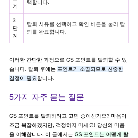
택합니다.
계
3
탈퇴 사유를 선택하고 확인 버튼을 눌러 탈
단
퇴를 완료합니다.
계
이러한 간단한 과정으로 GS 포인트를 탈퇴할 수 있
습니다. 탈퇴 후에는
포인트가 소멸되므로 신중한
결정이 필요
합니다.
5가지 자주 묻는 질문
GS 포인트를 탈퇴하려고 고민 중이신가요? 마음이
조금 복잡하겠지만, 걱정하지 마세요! 당신의 마음
을 이해합니다. 이 글에서는
GS 포인트는 어떻게 탈