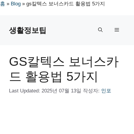
홈
»
Blog
»
gs칼텍스 보너스카드 활용법 5가지
컨
텐
생활정보팁
메
츠
로
뉴
건
너
GS칼텍스 보너스카
뛰
기
드 활용법 5가지
Last Updated:
2025년 07월 13일
작성자:
인포