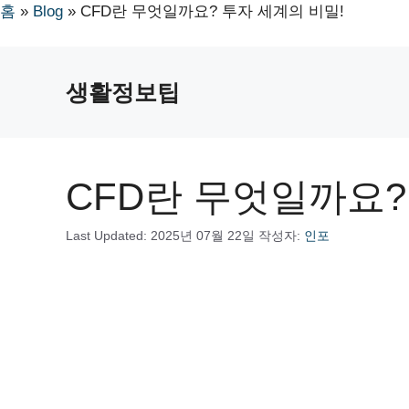
홈
»
Blog
»
CFD란 무엇일까요? 투자 세계의 비밀!
컨
텐
생활정보팁
츠
로
건
너
CFD란 무엇일까요?
뛰
기
Last Updated:
2025년 07월 22일
작성자:
인포