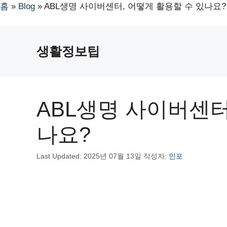
홈
»
Blog
»
ABL생명 사이버센터, 어떻게 활용할 수 있나요?
컨
텐
생활정보팁
츠
로
건
너
ABL생명 사이버센터
뛰
기
나요?
Last Updated:
2025년 07월 13일
작성자:
인포