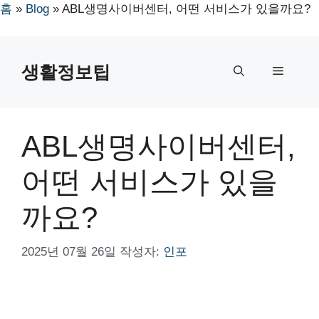
홈
»
Blog
»
ABL생명사이버센터, 어떤 서비스가 있을까요?
컨
텐
생활정보팁
메
츠
로
뉴
건
너
ABL생명사이버센터,
뛰
기
어떤 서비스가 있을
까요?
2025년 07월 26일
작성자:
인포