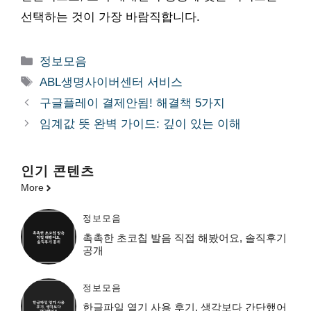
선택하는 것이 가장 바람직합니다.
카
정보모음
테
태
ABL생명사이버센터 서비스
고
그
구글플레이 결제안됨! 해결책 5가지
리
임계값 뜻 완벽 가이드: 깊이 있는 이해
인기 콘텐츠
More
정보모음
촉촉한 초코칩 발음 직접 해봤어요, 솔직후기
공개
정보모음
한글파일 열기 사용 후기, 생각보다 간단했어