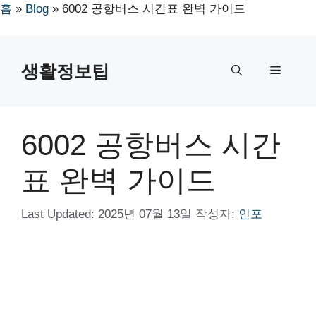
홈
»
Blog
»
6002 공항버스 시간표 완벽 가이드
컨
텐
생활정보팁
메
츠
로
뉴
건
너
6002 공항버스 시간
뛰
기
표 완벽 가이드
Last Updated:
2025년 07월 13일
작성자:
인포