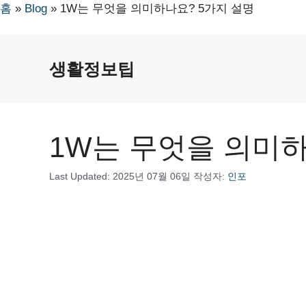
홈
»
Blog
»
1W는 무엇을 의미하나요? 5가지 설명
컨
텐
생활정보팁
츠
로
건
너
1W는 무엇을 의미하
뛰
기
Last Updated:
2025년 07월 06일
작성자:
인포