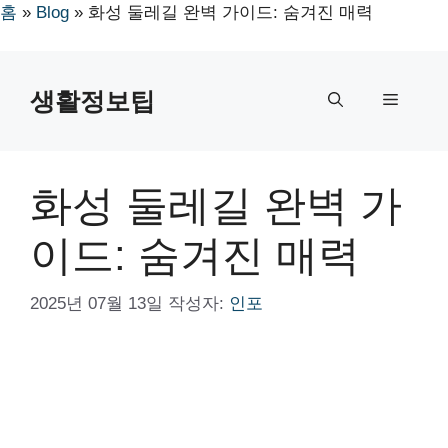
홈
»
Blog
»
화성 둘레길 완벽 가이드: 숨겨진 매력
컨
텐
생활정보팁
메
츠
로
뉴
건
너
화성 둘레길 완벽 가
뛰
기
이드: 숨겨진 매력
2025년 07월 13일
작성자:
인포