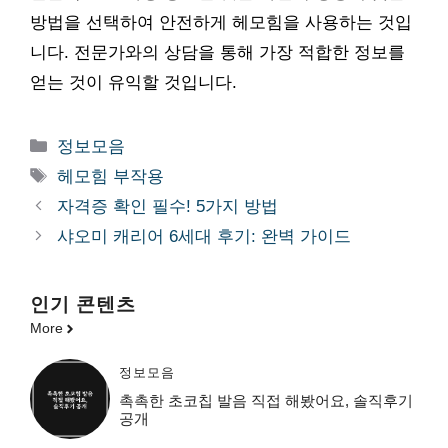
방법을 선택하여 안전하게 헤모힘을 사용하는 것입
니다. 전문가와의 상담을 통해 가장 적합한 정보를
얻는 것이 유익할 것입니다.
카
정보모음
테
태
헤모힘 부작용
고
그
자격증 확인 필수! 5가지 방법
리
샤오미 캐리어 6세대 후기: 완벽 가이드
인기 콘텐츠
More
정보모음
촉촉한 초코칩 발음 직접 해봤어요, 솔직후기
공개