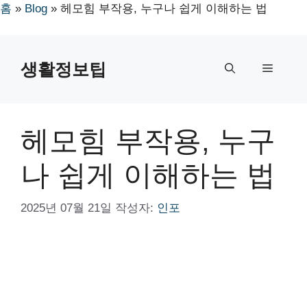
홈
»
Blog
»
헤모힘 부작용, 누구나 쉽게 이해하는 법
컨
텐
생활정보팁
메
츠
로
뉴
건
너
헤모힘 부작용, 누구
뛰
기
나 쉽게 이해하는 법
2025년 07월 21일
작성자:
인포