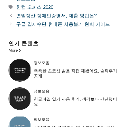
테
태
한컴 오피스 2020
고
그
연말정산 장애인증명서, 제출 방법은?
리
구글 결제수단 휴대폰 사용불가 완벽 가이드
인기 콘텐츠
More
정보모음
촉촉한 초코칩 발음 직접 해봤어요, 솔직후기
공개
정보모음
한글파일 열기 사용 후기, 생각보다 간단했어
요
정보모음