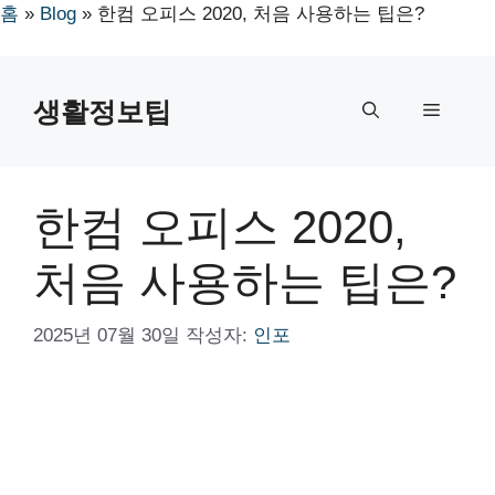
홈
»
Blog
»
한컴 오피스 2020, 처음 사용하는 팁은?
컨
텐
생활정보팁
메
츠
로
뉴
건
너
한컴 오피스 2020,
뛰
기
처음 사용하는 팁은?
2025년 07월 30일
작성자:
인포