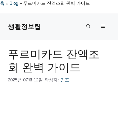
홈
»
Blog
»
푸르미카드 잔액조회 완벽 가이드
컨
텐
생활정보팁
메
츠
로
뉴
건
너
푸르미카드 잔액조
뛰
기
회 완벽 가이드
2025년 07월 12일
작성자:
인포