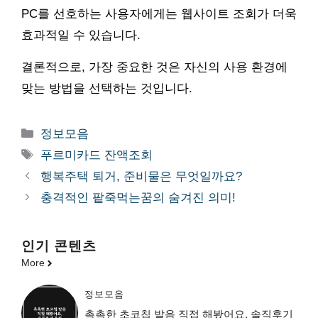
PC를 선호하는 사용자에게는 웹사이트 조회가 더욱
효과적일 수 있습니다.
결론적으로, 가장 중요한 것은 자신의 사용 환경에
맞는 방법을 선택하는 것입니다.
카
정보모음
테
태
푸르미카드 잔액조회
고
그
행복주택 퇴거, 준비물은 무엇일까요?
리
충격적인 팥죽먹는꿈의 숨겨진 의미!
인기 콘텐츠
More
정보모음
촉촉한 초코칩 발음 직접 해봤어요, 솔직후기