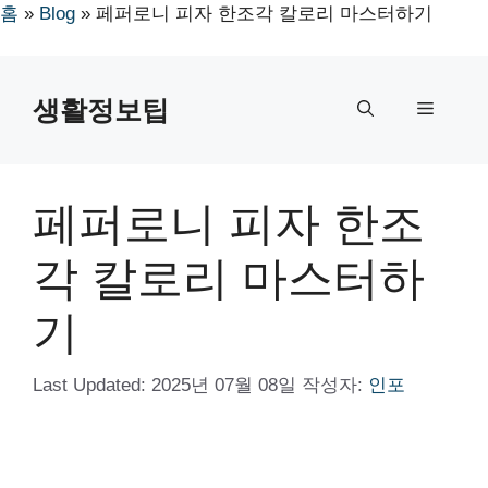
홈
»
Blog
»
페퍼로니 피자 한조각 칼로리 마스터하기
컨
텐
생활정보팁
메
츠
로
뉴
건
너
페퍼로니 피자 한조
뛰
기
각 칼로리 마스터하
기
Last Updated:
2025년 07월 08일
작성자:
인포