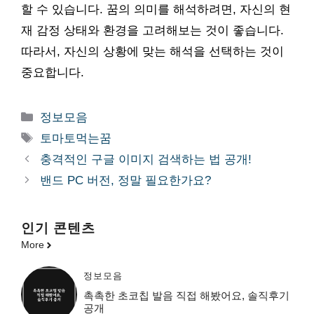
할 수 있습니다. 꿈의 의미를 해석하려면, 자신의 현
재 감정 상태와 환경을 고려해보는 것이 좋습니다.
따라서, 자신의 상황에 맞는 해석을 선택하는 것이
중요합니다.
카
정보모음
테
태
토마토먹는꿈
고
그
충격적인 구글 이미지 검색하는 법 공개!
리
밴드 PC 버전, 정말 필요한가요?
인기 콘텐츠
More
정보모음
촉촉한 초코칩 발음 직접 해봤어요, 솔직후기
공개