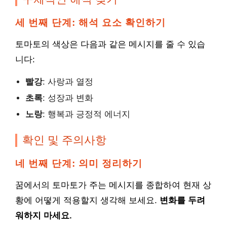
세 번째 단계: 해석 요소 확인하기
토마토의 색상은 다음과 같은 메시지를 줄 수 있습
니다:
빨강
: 사랑과 열정
초록
: 성장과 변화
노랑
: 행복과 긍정적 에너지
확인 및 주의사항
네 번째 단계: 의미 정리하기
꿈에서의 토마토가 주는 메시지를 종합하여 현재 상
황에 어떻게 적용할지 생각해 보세요.
변화를 두려
워하지 마세요.