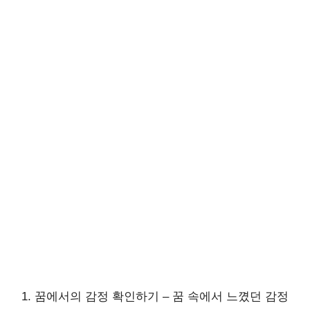
꿈에서의 감정 확인하기 – 꿈 속에서 느꼈던 감정