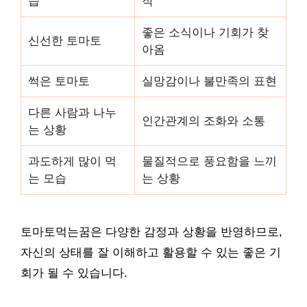
습
작
좋은 소식이나 기회가 찾
신선한 토마토
아옴
썩은 토마토
실망감이나 불만족의 표현
다른 사람과 나누
인간관계의 조화와 소통
는 상황
과도하게 많이 먹
물질적으로 풍요함을 느끼
는 모습
는 상황
토마토먹는꿈은 다양한 감정과 상황을 반영하므로,
자신의 상태를 잘 이해하고 활용할 수 있는 좋은 기
회가 될 수 있습니다.