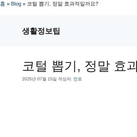
홈
»
Blog
»
코털 뽑기, 정말 효과적일까요?
컨
텐
생활정보팁
츠
로
건
너
코털 뽑기, 정말 효
뛰
기
2025년 07월 15일
작성자:
인포