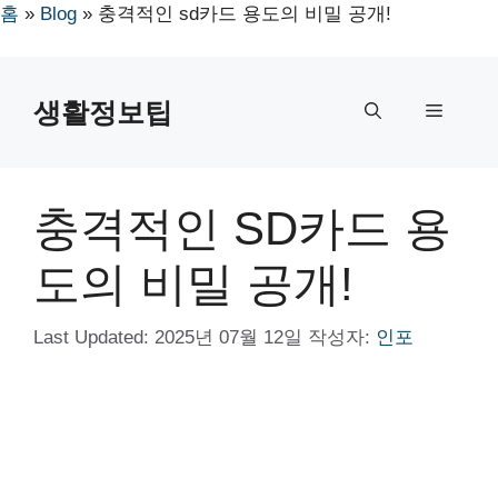
홈
»
Blog
»
충격적인 sd카드 용도의 비밀 공개!
컨
텐
생활정보팁
메
츠
로
뉴
건
너
충격적인 SD카드 용
뛰
기
도의 비밀 공개!
Last Updated:
2025년 07월 12일
작성자:
인포