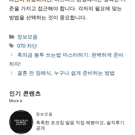
준을 가지고 접근해야 합니다. 각자의 필요에 맞는
방법을 선택하는 것이 중요합니다.
카
정보모음
테
태
070 차단
고
그
축의금 봉투 쓰는법 마스터하기: 완벽하게 준비
리
하자!
결혼 전 장례식, 누구나 쉽게 준비하는 방법
인기 콘텐츠
More
정보모음
촉촉한 초코칩 발음 직접 해봤어요, 솔직후기
공개