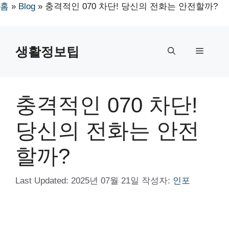
홈
»
Blog
»
충격적인 070 차단! 당신의 전화는 안전할까?
컨
텐
생활정보팁
메
츠
로
뉴
건
너
충격적인 070 차단!
뛰
기
당신의 전화는 안전
할까?
Last Updated:
2025년 07월 21일
작성자:
인포