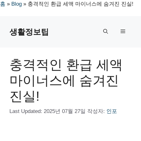
홈
»
Blog
»
충격적인 환급 세액 마이너스에 숨겨진 진실!
컨
텐
생활정보팁
메
츠
로
뉴
건
너
충격적인 환급 세액
뛰
기
마이너스에 숨겨진
진실!
Last Updated:
2025년 07월 27일
작성자:
인포