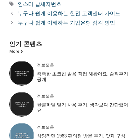
테
태
인스타 납세자번호
고
그
누구나 쉽게 이용하는 한전 고객센터 가이드
리
누구나 쉽게 이해하는 기업은행 점검 방법
인기 콘텐츠
More
정보모음
촉촉한 초코칩 발음 직접 해봤어요, 솔직후기
공개
정보모음
한글파일 열기 사용 후기, 생각보다 간단했어
요
정보모음
삼양라면 1963 편의점 방문 후기, 맛과 구성