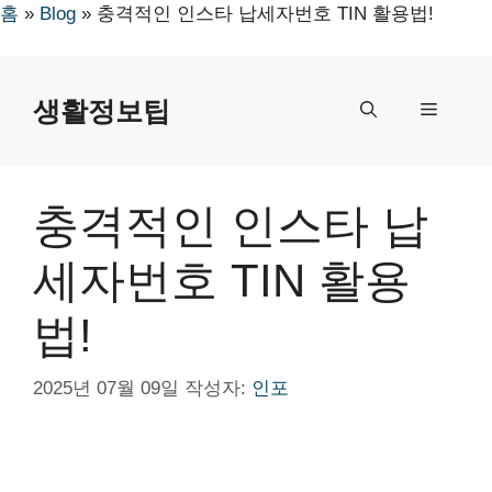
홈
»
Blog
»
충격적인 인스타 납세자번호 TIN 활용법!
컨
텐
생활정보팁
메
츠
로
뉴
건
너
충격적인 인스타 납
뛰
기
세자번호 TIN 활용
법!
2025년 07월 09일
작성자:
인포