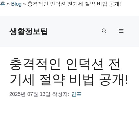
홈
»
Blog
»
충격적인 인덕션 전기세 절약 비법 공개!
컨
텐
생활정보팁
메
츠
로
뉴
건
너
충격적인 인덕션 전
뛰
기
기세 절약 비법 공개!
2025년 07월 13일
작성자:
인포