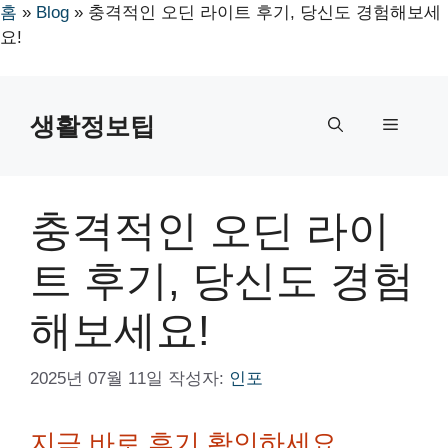
홈
»
Blog
»
충격적인 오딘 라이트 후기, 당신도 경험해보세
요!
컨
텐
생활정보팁
메
츠
로
뉴
건
너
충격적인 오딘 라이
뛰
기
트 후기, 당신도 경험
해보세요!
2025년 07월 11일
작성자:
인포
지금 바로 후기 확인하세요