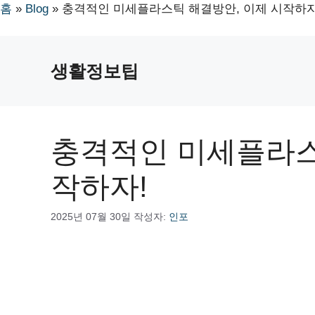
홈
»
Blog
»
충격적인 미세플라스틱 해결방안, 이제 시작하자
컨
텐
생활정보팁
츠
로
건
너
충격적인 미세플라스
뛰
기
작하자!
2025년 07월 30일
작성자:
인포