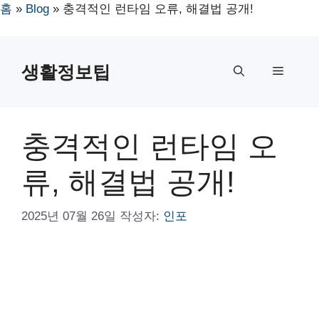
홈
»
Blog
»
충격적인 런타임 오류, 해결법 공개!
컨
텐
생활정보팁
메
츠
로
뉴
건
너
충격적인 런타임 오
뛰
기
류, 해결법 공개!
2025년 07월 26일
작성자:
인포