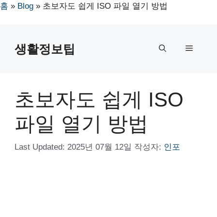
홈
»
Blog
»
초보자도 쉽게 ISO 파일 열기 방법
컨
텐
생활정보팁
메
츠
로
뉴
건
너
초보자도 쉽게 ISO
뛰
기
파일 열기 방법
Last Updated:
2025년 07월 12일
작성자:
인포