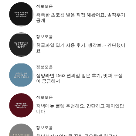
정보모음
촉촉한 초코칩 발음 직접 해봤어요, 솔직후기
공개
정보모음
한글파일 열기 사용 후기, 생각보다 간단했어
요
정보모음
삼양라면 1963 편의점 방문 후기, 맛과 구성
이 궁금해서
정보모음
저녁메뉴 룰렛 추천해요, 간단하고 재미있답
니다
정보모음