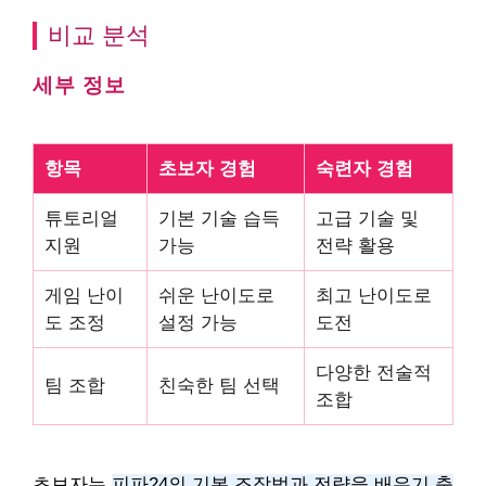
비교 분석
세부 정보
항목
초보자 경험
숙련자 경험
튜토리얼
기본 기술 습득
고급 기술 및
지원
가능
전략 활용
게임 난이
쉬운 난이도로
최고 난이도로
도 조정
설정 가능
도전
다양한 전술적
팀 조합
친숙한 팀 선택
조합
초보자는
피파24의 기본 조작법과 전략을 배우기 충