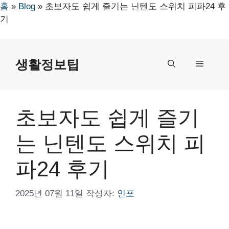
홈
»
Blog
»
초보자도 쉽게 즐기는 닌텐도 스위치 피파24 후
기
컨
텐
생활정보팁
메
츠
로
뉴
건
너
초보자도 쉽게 즐기
뛰
기
는 닌텐도 스위치 피
파24 후기
2025년 07월 11일
작성자:
인포