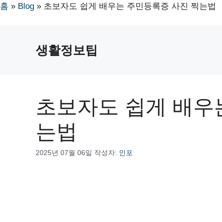
홈
»
Blog
»
초보자도 쉽게 배우는 주민등록증 사진 찍는법
컨
텐
생활정보팁
츠
로
건
너
초보자도 쉽게 배우
뛰
기
는법
2025년 07월 06일
작성자:
인포