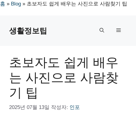
홈
»
Blog
»
초보자도 쉽게 배우는 사진으로 사람찾기 팁
컨
텐
생활정보팁
메
츠
로
뉴
건
너
초보자도 쉽게 배우
뛰
기
는 사진으로 사람찾
기 팁
2025년 07월 13일
작성자:
인포