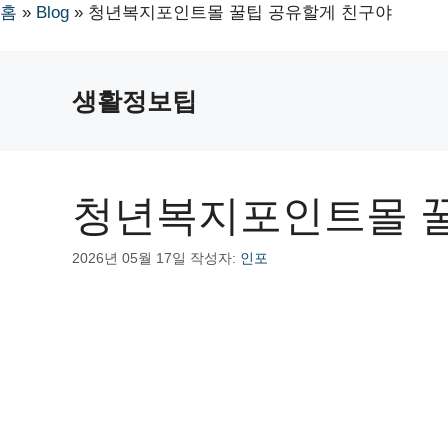
홈
»
Blog
»
청년복지포인트몰 꿀팁 공유할게 친구야
컨
텐
생활정보팁
츠
로
건
너
청년복지포인트몰 꿀
뛰
기
2026년 05월 17일
작성자:
인포