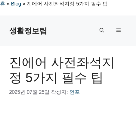
홈
»
Blog
»
진에어 사전좌석지정 5가지 필수 팁
컨
텐
생활정보팁
메
츠
로
뉴
건
너
진에어 사전좌석지
뛰
기
정 5가지 필수 팁
2025년 07월 25일
작성자:
인포