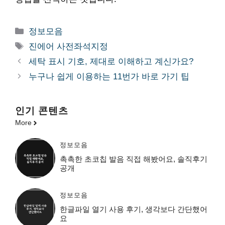
카
정보모음
테
태
진에어 사전좌석지정
고
그
세탁 표시 기호, 제대로 이해하고 계신가요?
리
누구나 쉽게 이용하는 11번가 바로 가기 팁
인기 콘텐츠
More
정보모음
촉촉한 초코칩 발음 직접 해봤어요, 솔직후기
공개
정보모음
한글파일 열기 사용 후기, 생각보다 간단했어
요