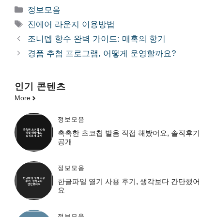
카
정보모음
테
태
진에어 라운지 이용방법
고
그
조니뎁 향수 완벽 가이드: 매혹의 향기
리
경품 추첨 프로그램, 어떻게 운영할까요?
인기 콘텐츠
More
정보모음
촉촉한 초코칩 발음 직접 해봤어요, 솔직후기
공개
정보모음
한글파일 열기 사용 후기, 생각보다 간단했어
요
정보모음