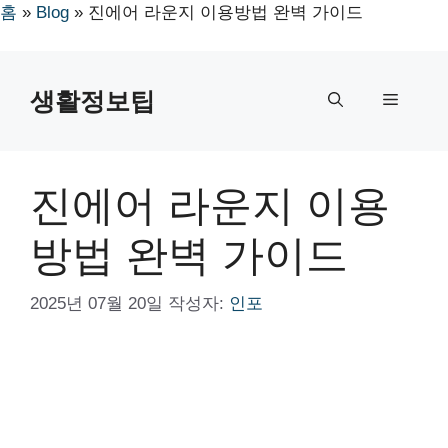
홈
»
Blog
»
진에어 라운지 이용방법 완벽 가이드
컨
텐
생활정보팁
메
츠
로
뉴
건
너
진에어 라운지 이용
뛰
기
방법 완벽 가이드
2025년 07월 20일
작성자:
인포