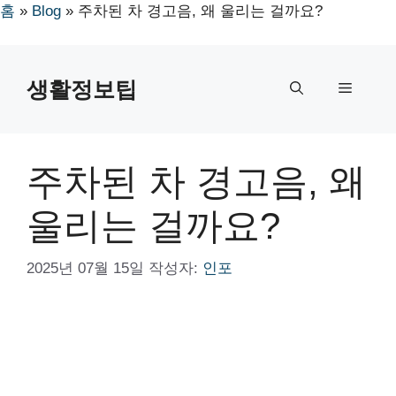
홈
»
Blog
»
주차된 차 경고음, 왜 울리는 걸까요?
컨
텐
생활정보팁
메
츠
로
뉴
건
너
주차된 차 경고음, 왜
뛰
기
울리는 걸까요?
2025년 07월 15일
작성자:
인포