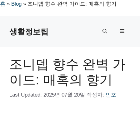
홈
»
Blog
»
조니뎁 향수 완벽 가이드: 매혹의 향기
컨
텐
생활정보팁
메
츠
로
뉴
건
너
조니뎁 향수 완벽 가
뛰
기
이드: 매혹의 향기
Last Updated:
2025년 07월 20일
작성자:
인포