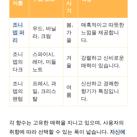
이름
시
기
조니
봄,
매혹적이고 따뜻한
우드, 바닐
뎁 퍼
가
느낌을 제공합니
라, 크림
리
을
다.
조니
스파이시,
겨
강렬하고 신비로운
뎁의
레더, 미들
울
매력이 있습니다.
다크
노트
조니
프레시, 과
신선하고 경쾌한
여
뎁의
일, 크리스
향기가 특징입니
름
팬텀
탈
다.
각 향수는 고유한 매력을 지니고 있으며, 사용자의
취향에 따라 선택할 수 있는 폭이 넓습니다.
자신에