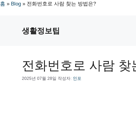
홈
»
Blog
»
전화번호로 사람 찾는 방법은?
컨
텐
생활정보팁
츠
로
건
너
전화번호로 사람 찾
뛰
기
2025년 07월 28일
작성자:
인포