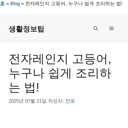
홈
»
Blog
»
전자레인지 고등어, 누구나 쉽게 조리하는 법!
컨
텐
생활정보팁
메
츠
로
뉴
건
너
전자레인지 고등어,
뛰
기
누구나 쉽게 조리하
는 법!
2025년 07월 21일
작성자:
인포