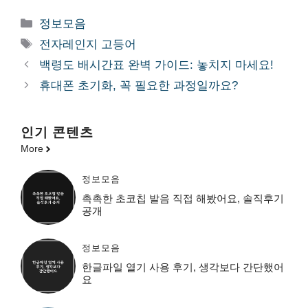
카
정보모음
테
태
전자레인지 고등어
고
그
백령도 배시간표 완벽 가이드: 놓치지 마세요!
리
휴대폰 초기화, 꼭 필요한 과정일까요?
인기 콘텐츠
More
정보모음
촉촉한 초코칩 발음 직접 해봤어요, 솔직후기
공개
정보모음
한글파일 열기 사용 후기, 생각보다 간단했어
요