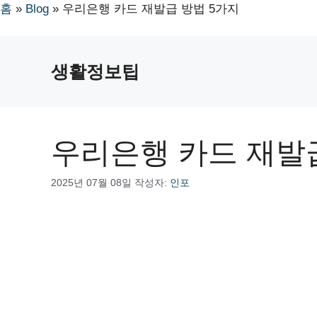
홈
»
Blog
»
우리은행 카드 재발급 방법 5가지
컨
텐
생활정보팁
츠
로
건
너
우리은행 카드 재발
뛰
기
2025년 07월 08일
작성자:
인포