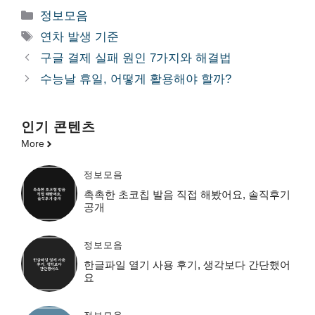
카
정보모음
테
태
연차 발생 기준
고
그
구글 결제 실패 원인 7가지와 해결법
리
수능날 휴일, 어떻게 활용해야 할까?
인기 콘텐츠
More
정보모음
촉촉한 초코칩 발음 직접 해봤어요, 솔직후기
공개
정보모음
한글파일 열기 사용 후기, 생각보다 간단했어
요