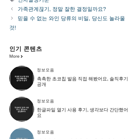
고
그
가족관계끊기, 정말 잘한 결정일까요?
리
믿을 수 없는 와인 당류의 비밀, 당신도 놀라울
것!
인기 콘텐츠
More
정보모음
촉촉한 초코칩 발음 직접 해봤어요, 솔직후기
공개
정보모음
한글파일 열기 사용 후기, 생각보다 간단했어
요
정보모음