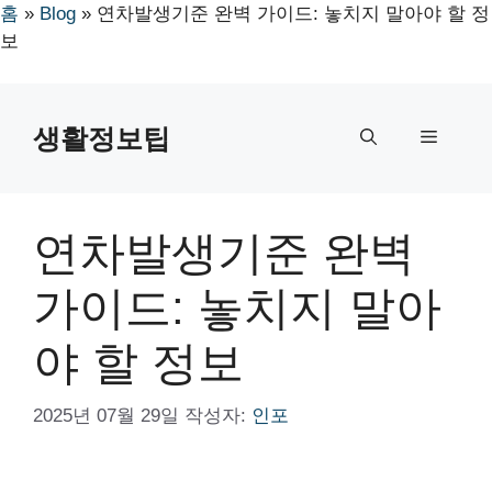
홈
»
Blog
»
연차발생기준 완벽 가이드: 놓치지 말아야 할 정
보
컨
텐
생활정보팁
메
츠
로
뉴
건
너
연차발생기준 완벽
뛰
기
가이드: 놓치지 말아
야 할 정보
2025년 07월 29일
작성자:
인포