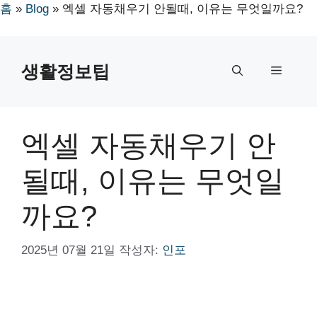
홈
»
Blog
»
엑셀 자동채우기 안될때, 이유는 무엇일까요?
컨
텐
생활정보팁
메
츠
로
뉴
건
너
엑셀 자동채우기 안
뛰
기
될때, 이유는 무엇일
까요?
2025년 07월 21일
작성자:
인포