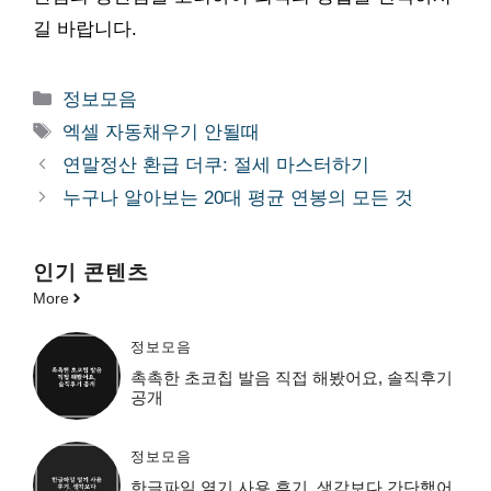
길 바랍니다.
카
정보모음
테
태
엑셀 자동채우기 안될때
고
그
연말정산 환급 더쿠: 절세 마스터하기
리
누구나 알아보는 20대 평균 연봉의 모든 것
인기 콘텐츠
More
정보모음
촉촉한 초코칩 발음 직접 해봤어요, 솔직후기
공개
정보모음
한글파일 열기 사용 후기, 생각보다 간단했어