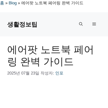
홈
»
Blog
»
에어팟 노트북 페어링 완벽 가이드
컨
텐
생활정보팁
메
츠
로
뉴
건
너
에어팟 노트북 페어
뛰
기
링 완벽 가이드
2025년 07월 23일
작성자:
인포