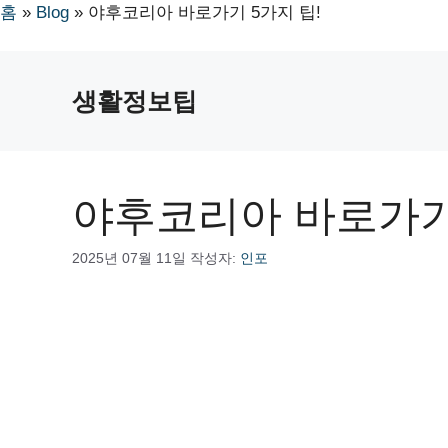
홈
»
Blog
»
야후코리아 바로가기 5가지 팁!
컨
텐
생활정보팁
츠
로
건
너
야후코리아 바로가기 
뛰
기
2025년 07월 11일
작성자:
인포