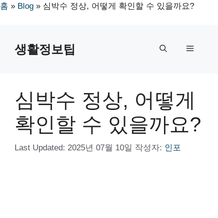
홈
»
Blog
»
심박수 정상, 어떻게 확인할 수 있을까요?
컨
텐
생활정보팁
메
츠
로
뉴
건
너
심박수 정상, 어떻게
뛰
기
확인할 수 있을까요?
Last Updated:
2025년 07월 10일
작성자:
인포