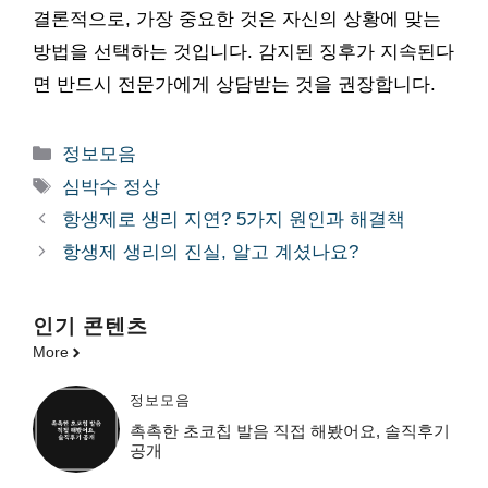
결론적으로, 가장 중요한 것은 자신의 상황에 맞는
방법을 선택하는 것입니다. 감지된 징후가 지속된다
면 반드시 전문가에게 상담받는 것을 권장합니다.
카
정보모음
테
태
심박수 정상
고
그
항생제로 생리 지연? 5가지 원인과 해결책
리
항생제 생리의 진실, 알고 계셨나요?
인기 콘텐츠
More
정보모음
촉촉한 초코칩 발음 직접 해봤어요, 솔직후기
공개