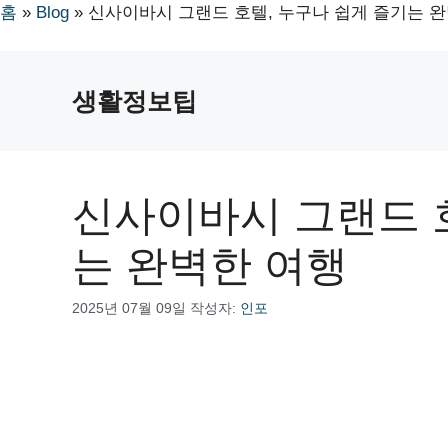
홈
»
Blog
»
신사이바시 그랜드 호텔, 누구나 쉽게 즐기는 
컨
텐
생활정보팁
츠
로
건
너
신사이바시 그랜드 호
뛰
기
는 완벽한 여행
2025년 07월 09일
작성자:
인포