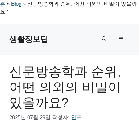
홈
»
Blog
»
신문방송학과 순위, 어떤 의외의 비밀이 있을까
요?
컨
텐
생활정보팁
메
츠
로
뉴
건
너
신문방송학과 순위,
뛰
기
어떤 의외의 비밀이
있을까요?
2025년 07월 29일
작성자:
인포